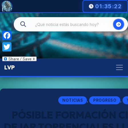
01:35:24
Facebook
Twitter
LVP
,
,
NOTICIAS
PROGRESO
PÓSIBLE FORMACIÓN CI
DEJAR TORRENCIALES LL