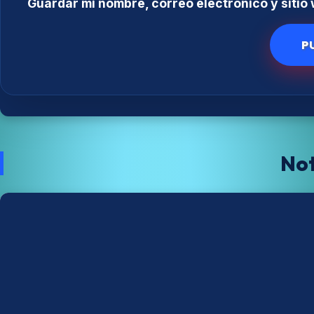
Guardar mi nombre, correo electrónico y siti
Not