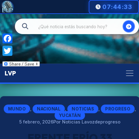
07:44:35
Facebook
Twitter
LVP
,
,
,
,
MUNDO
NACIONAL
NOTICIAS
PROGRESO
YUCATÁN
5 febrero, 2026
Por Noticias Lavozdeprogreso
FRENTE FRÍO 33