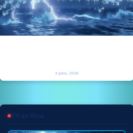
“EL CAZAHURACANES INTERNACIONAL” DAVID
CAMPOS “EL LEGENDARIO”(LAVOZDEPROGRESO)
“PUBLIMACRO CHANNEL” TELEVISIÓN REPORTE DEL
FENÓMENO GOODZILLA.
3 junio, 2026
TV en Vivo