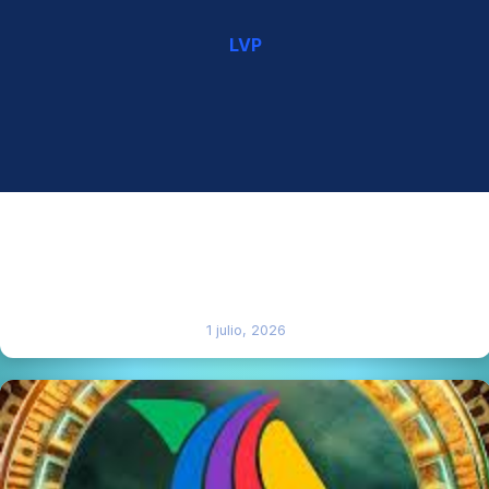
LVP
“MEXICO GANÓ A ECUADOR” DE MANERA
IMPRESIONANTE Y VA AL QUINTO PARTIDO,
“MORITA” PUEDE SER EL FUTURO “MARADONA” DE
MÉXICO.
1 julio, 2026