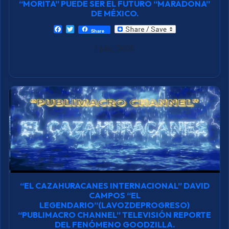
“MORITA” PUEDE SER EL FUTURO “MARADONA”
DE MÉXICO.
F
T
Share
a
w
c
i
1 julio, 2026
e
t
b
t
o
e
o
r
k
“EL CAZAHURACANES INTERNACIONAL” DAVID
CAMPOS “EL
LEGENDARIO”(LAVOZDEPROGRESO)
“PUBLIMACRO CHANNEL” TELEVISIÓN REPORTE
DEL FENÓMENO GOODZILLA.