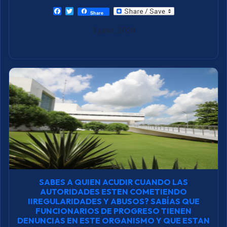
F
T
Share
a
w
c
i
3 junio, 2026
e
t
b
t
o
e
o
r
k
SABES A QUIEN ACUDIR CUANDO LAS
AUTORIDADES ESTEN COMETIENDO
IIREGULARIDADES Y ABUSOS? SABÍAS QUE
FUNCIONARIOS DE PROGRESO TIENEN
DENUNCIAS EN ESTE ORGANISMO Y QUE ESTAN