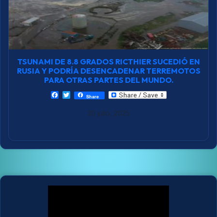
TSUNAMI DE 8.8 GRADOS RICTHIER SUCEDIÓ EN
RUSIA Y PODRÍA DESENCADENAR TERREMOTOS
PARA OTRAS PARTES DEL MUNDO.
F
T
Share
a
w
c
i
30 julio, 2025
e
t
b
t
o
e
o
r
k