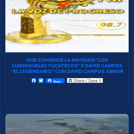
QUE COMIENCE LA NAVIDAD! “LOS
LUISMIGUELES YUCATECOS”,Y DAVID CAMPOS
“EL LEGENDARIO” CON DAVID CAMPOS JUNIOR
F
T
Share
a
w
c
i
14 noviembre, 2025
e
t
b
t
o
e
o
r
k